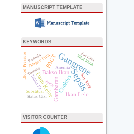
MANUSCRIPT TEMPLATE
KEYWORDS
Gangrene
Zat Gizi
Blood Pressure
Remaja
Dragon Fruit
PAGT
Sifat kima
Anemia
Tomato
Sepsis
Bakso Ikan
Daun Kelor
Soy Milk
Tablet Fe
Cookies
Gambaran
Juice
Substitusi
Ikan Lele
Status Gizi
VISITOR COUNTER