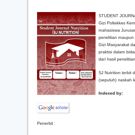
STUDENT JOURNAL N
Gizi Poltekkes Kem
mahasiswa Jurusan 
penelitian maupun 
Gizi Masyarakat da
praktisi dalam bi
dari hasil penelitia
SJ Nutrition terbit
(sepuluh) naskah 
Indexed by:
Penerbit :