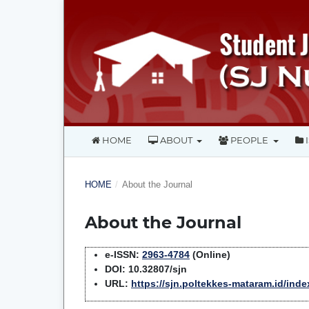
HOME
ABOUT
PEOPLE
HOME
/
About the Journal
About the Journal
e-ISSN:
2963-4784
(Online)
DOI: 10.32807/sjn
URL:
https://sjn.poltekkes-mataram.id/ind