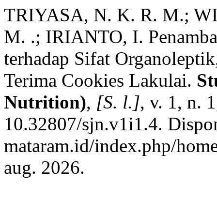
TRIYASA, N. K. R. M.; W
M. .; IRIANTO, I. Penamb
terhadap Sifat Organolepti
Terima Cookies Lakulai.
St
Nutrition)
,
[S. l.]
, v. 1, n.
10.32807/sjn.v1i1.4. Dispon
mataram.id/index.php/home/
aug. 2026.